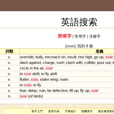
英語搜索
所有字
|
常用字
|
冷僻字
[
soar
], 找到 8 個
詞類
意義
v.
override
;
bully
,
encroach
on
,
insult
;
rise
high
,
go
up
,
soar
v.
dash
against
,
charge
,
rush
;
clash
with
,
collide
;
pour
out
;
v.
circle
in
the
air
,
soar
v.
to
soar
aloft
;
to
fly
aloft
v.
flutter
,
soar
,
stake
wing
;
roam
v.
to
soar
;
to
fly
v.
fear
;
delay
;
ruin
,
be
defective
;
lift
up
,
fly
up
;
soar
n.
soar
(
of
birds
)
新手入門
使用凡例
字庫統計
隨機漢字
最近被搜索