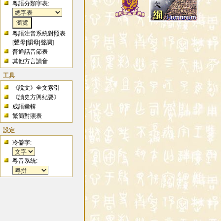
粵語分類字表:
粵語注音系統對照表
[
聲母
|
韻母
|
聲調
]
普通話音節表
其他方言讀音
工具
《說文》全文索引
《讀史方輿紀要》
成語彙輯
繁簡對照表
設定
冷僻字:
粵音系統: