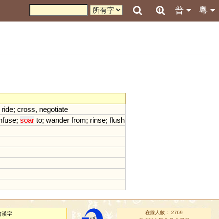
普
粵
;
ride
;
cross
,
negotiate
infuse
;
soar
to
;
wander
from
;
rinse
;
flush
在線人數： 2769
的漢字