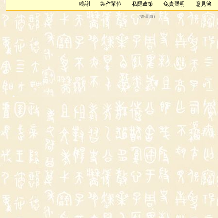
鳴謝
製作單位
私隱政策
免責聲明
意見簿
（
管理員
）