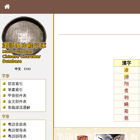
漢字
凌
中文
ENG
字形
沖
翔
部首索引
筆畫索引
翥
甲骨部件表
翱
金文部件表
颺
形義源流通解
騫
字音
鶱
粵語音節表
粵語聲母表
粵語韻母表