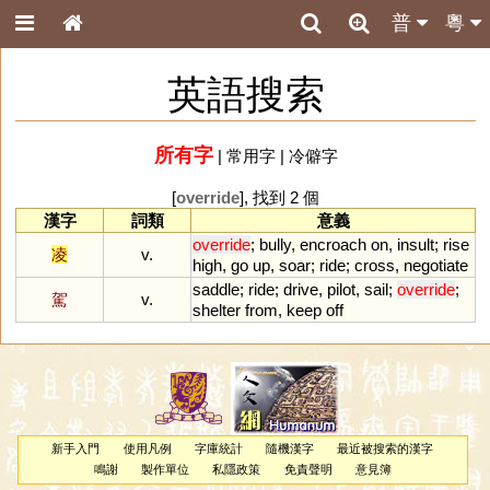
普
粵
英語搜索
所有字
|
常用字
|
冷僻字
[
override
], 找到 2 個
漢字
詞類
意義
override
;
bully
,
encroach
on
,
insult
;
rise
凌
v.
high
,
go
up
,
soar
;
ride
;
cross
,
negotiate
saddle
;
ride
;
drive
,
pilot
,
sail
;
override
;
駕
v.
shelter
from
,
keep
off
新手入門
使用凡例
字庫統計
隨機漢字
最近被搜索的漢字
鳴謝
製作單位
私隱政策
免責聲明
意見簿