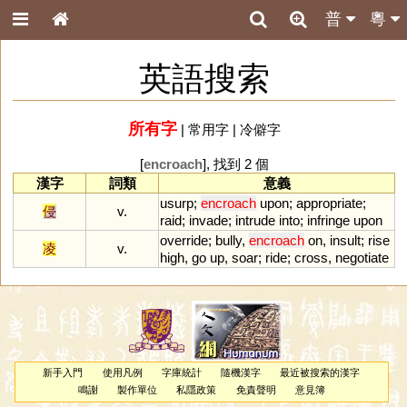
普
粵
英語搜索
所有字
|
常用字
|
冷僻字
[
encroach
], 找到 2 個
漢字
詞類
意義
usurp
;
encroach
upon
;
appropriate
;
侵
v.
raid
;
invade
;
intrude
into
;
infringe
upon
override
;
bully
,
encroach
on
,
insult
;
rise
凌
v.
high
,
go
up
,
soar
;
ride
;
cross
,
negotiate
新手入門
使用凡例
字庫統計
隨機漢字
最近被搜索的漢字
鳴謝
製作單位
私隱政策
免責聲明
意見簿