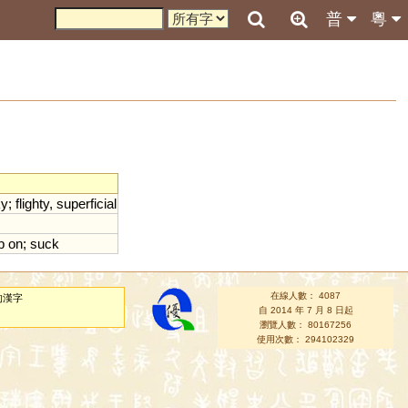
普
粵
ky
;
flighty
,
superficial
p
on
;
suck
在線人數： 4087
的漢字
自 2014 年 7 月 8 日起
瀏覽人數： 80167256
使用次數： 294102329