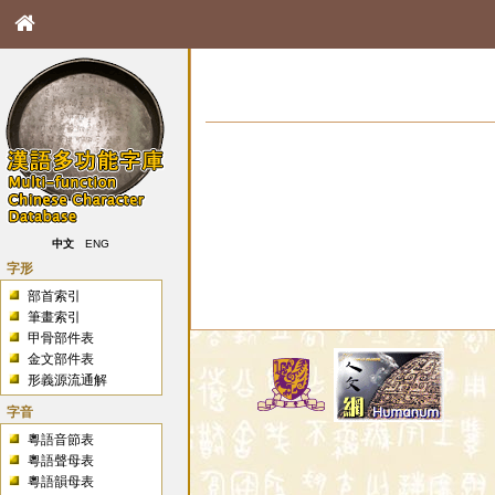
中文
ENG
字形
部首索引
筆畫索引
甲骨部件表
金文部件表
形義源流通解
字音
粵語音節表
粵語聲母表
粵語韻母表