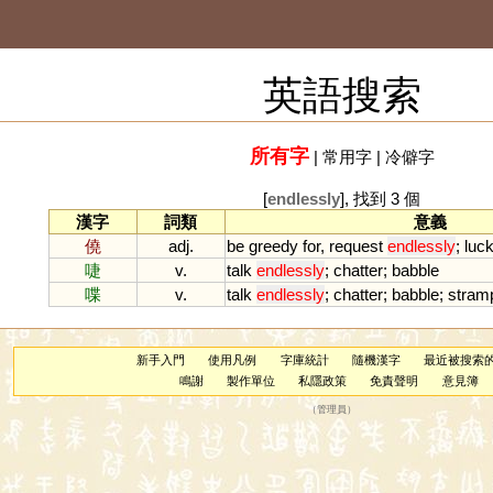
英語搜索
所有字
|
常用字
|
冷僻字
[
endlessly
], 找到 3 個
漢字
詞類
意義
僥
adj.
be
greedy
for
,
request
endlessly
;
luc
啑
v.
talk
endlessly
;
chatter
;
babble
喋
v.
talk
endlessly
;
chatter
;
babble
;
stram
新手入門
使用凡例
字庫統計
隨機漢字
最近被搜索
鳴謝
製作單位
私隱政策
免責聲明
意見簿
（
管理員
）