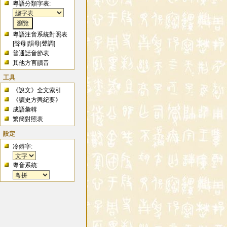
粵語分類字表:
粵語注音系統對照表
[
聲母
|
韻母
|
聲調
]
普通話音節表
其他方言讀音
工具
《說文》全文索引
《讀史方輿紀要》
成語彙輯
繁簡對照表
設定
冷僻字:
粵音系統: