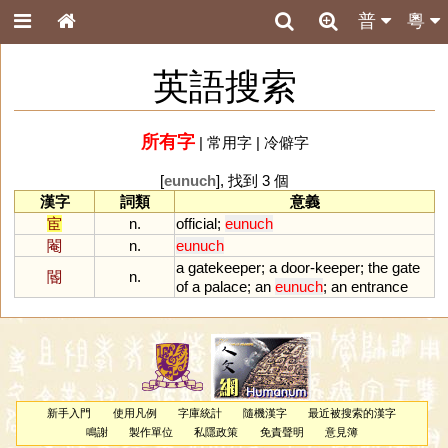
普
粵
英語搜索
所有字
|
常用字
|
冷僻字
[
eunuch
], 找到 3 個
漢字
詞類
意義
宦
n.
official
;
eunuch
閹
n.
eunuch
a
gatekeeper
;
a
door
-
keeper
;
the
gate
閽
n.
of
a
palace
;
an
eunuch
;
an
entrance
新手入門
使用凡例
字庫統計
隨機漢字
最近被搜索的漢字
鳴謝
製作單位
私隱政策
免責聲明
意見簿