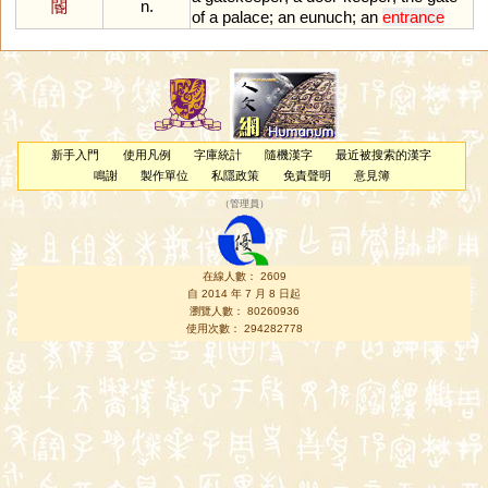
閽
n.
of
a
palace
;
an
eunuch
;
an
entrance
新手入門
使用凡例
字庫統計
隨機漢字
最近被搜索的漢字
鳴謝
製作單位
私隱政策
免責聲明
意見簿
（
管理員
）
在線人數： 2609
自 2014 年 7 月 8 日起
瀏覽人數： 80260936
使用次數： 294282778