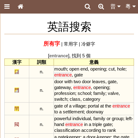
普
粵
英語搜索
所有字
|
常用字
|
冷僻字
[
entrance
], 找到 5 個
漢字
詞類
意義
mouth
;
open
end
,
opening
;
cut
,
hole
;
口
n.
entrance
,
gate
door
with
two
door
leaves
,
gate
,
gateway
,
entrance
,
opening
;
門
n.
profession
;
school
;
family
;
valve
,
switch
;
class
,
category
gate
of
a
village
;
portal
at
the
entrance
閈
n.
to
a
settlement
;
doorway
powerful
individual
,
family
or
group
;
left
-
閥
n.
hand
entrance
in
a
triple
gate
;
classification
according
to
rank
a
gatekeeper
;
a
door
-
keeper
;
the
gate