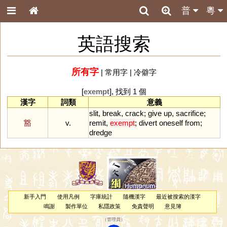
普
粵
英語搜索
所有字
|
常用字
|
冷僻字
[
exempt
], 找到 1 個
漢字
詞類
意義
slit
,
break
,
crack
;
give
up
,
sacrifice
;
豁
v.
remit
,
exempt
;
divert
oneself
from
;
dredge
新手入門
使用凡例
字庫統計
隨機漢字
最近被搜索的漢字
鳴謝
製作單位
私隱政策
免責聲明
意見簿
（
管理員
）