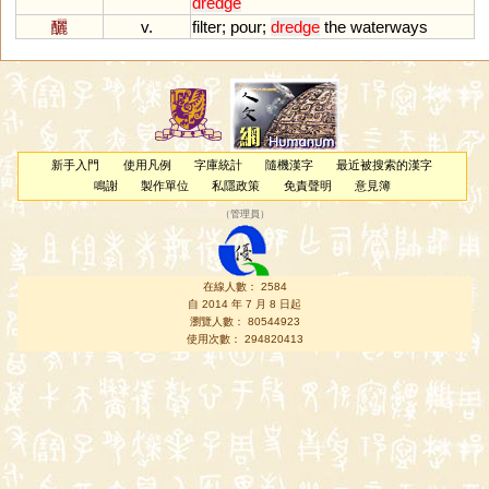
dredge
釃
v.
filter
;
pour
;
dredge
the
waterways
新手入門
使用凡例
字庫統計
隨機漢字
最近被搜索的漢字
鳴謝
製作單位
私隱政策
免責聲明
意見簿
（
管理員
）
在線人數： 2584
自 2014 年 7 月 8 日起
瀏覽人數： 80544923
使用次數： 294820413