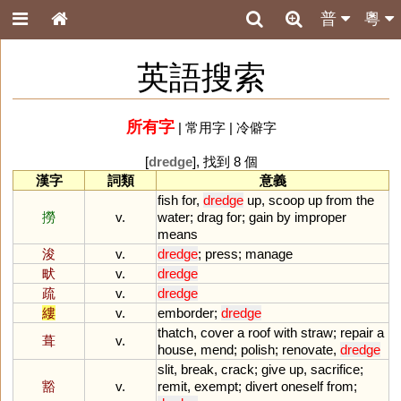
普
粵
英語搜索
所有字
|
常用字
|
冷僻字
[
dredge
], 找到 8 個
漢字
詞類
意義
fish
for
,
dredge
up
,
scoop
up
from
the
撈
v.
water
;
drag
for
;
gain
by
improper
means
浚
v.
dredge
;
press
;
manage
畎
v.
dredge
疏
v.
dredge
縷
v.
emborder
;
dredge
thatch
,
cover
a
roof
with
straw
;
repair
a
葺
v.
house
,
mend
;
polish
;
renovate
,
dredge
slit
,
break
,
crack
;
give
up
,
sacrifice
;
豁
v.
remit
,
exempt
;
divert
oneself
from
;