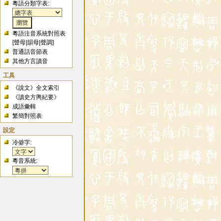
粵語分類字表:
粵語注音系統對照表
[
聲母
|
韻母
|
聲調
]
普通話音節表
其他方言讀音
工具
《說文》全文索引
《讀史方輿紀要》
成語彙輯
繁簡對照表
設定
冷僻字:
粵音系統: