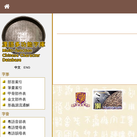
中文
ENG
字形
部首索引
筆畫索引
甲骨部件表
金文部件表
形義源流通解
字音
粵語音節表
粵語聲母表
粵語韻母表