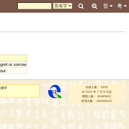
普
粵
egret
or
sorrow
ise
在線人數： 2959
的漢字
自 2014 年 7 月 8 日起
瀏覽人數： 80485802
使用次數： 294696410