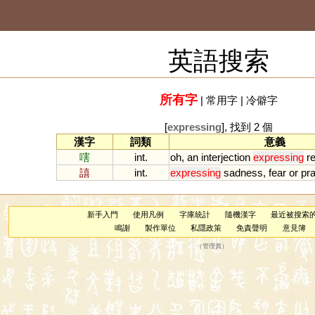
英語搜索
所有字
|
常用字
|
冷僻字
[
expressing
], 找到 2 個
漢字
詞類
意義
嗐
int.
oh
,
an
interjection
expressing
r
譆
int.
expressing
sadness
,
fear
or
pra
新手入門
使用凡例
字庫統計
隨機漢字
最近被搜索
鳴謝
製作單位
私隱政策
免責聲明
意見簿
（
管理員
）