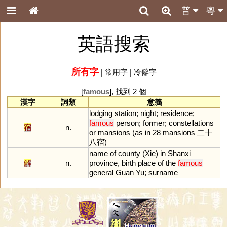
普
粵
英語搜索
所有字
|
常用字
|
冷僻字
[
famous
], 找到 2 個
漢字
詞類
意義
lodging
station
;
night
;
residence
;
famous
person
;
former
;
constellations
宿
n.
or
mansions
(
as
in
28
mansions
二十
八宿)
name
of
county
(
Xie
)
in
Shanxi
解
n.
province
,
birth
place
of
the
famous
general
Guan
Yu
;
surname