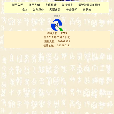
新手入門
使用凡例
字庫統計
隨機漢字
最近被搜索的漢字
鳴謝
製作單位
私隱政策
免責聲明
意見簿
（
管理員
）
在線人數： 2715
自 2014 年 7 月 8 日起
瀏覽人數： 80107333
使用次數： 293996131