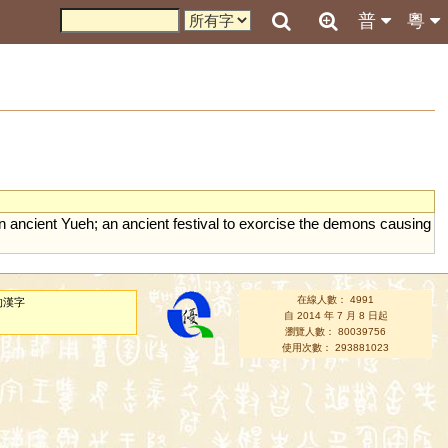
普
粵
in
ancient
Yueh
;
an
ancient
festival
to
exorcise
the
demons
causing
在線人數： 4991
的漢字
自 2014 年 7 月 8 日起
瀏覽人數： 80039756
使用次數： 293881023