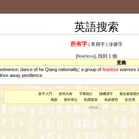
英語搜索
所有字
|
常用字
|
冷僻字
[
fearless
], 找到 1 個
意義
bstinence
;
dance
of
he
Qiang
nationality
;
a
group
of
fearless
warriors
drive
away
pestilence
新手入門
使用凡例
字庫統計
隨機漢字
最近被搜索
鳴謝
製作單位
私隱政策
免責聲明
意見簿
（
管理員
）