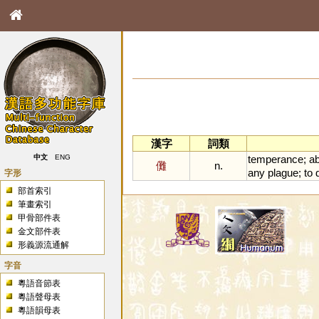
漢字
詞類
temperance
;
a
中文
ENG
儺
n.
any
plague
;
to
字形
部首索引
筆畫索引
甲骨部件表
金文部件表
形義源流通解
字音
粵語音節表
粵語聲母表
粵語韻母表