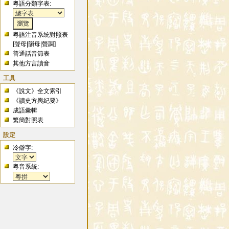
粵語分類字表:
粵語注音系統對照表
[
聲母
|
韻母
|
聲調
]
普通話音節表
其他方言讀音
工具
《說文》全文索引
《讀史方輿紀要》
成語彙輯
繁簡對照表
設定
冷僻字:
粵音系統: