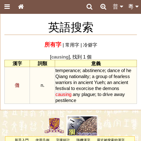
普
粵
英語搜索
所有字
|
常用字
|
冷僻字
[
causing
], 找到 1 個
漢字
詞類
意義
temperance
;
abstinence
;
dance
of
he
Qiang
nationality
;
a
group
of
fearless
warriors
in
ancient
Yueh
;
an
ancient
儺
n.
festival
to
exorcise
the
demons
causing
any
plague
;
to
drive
away
pestilence
新手入門
使用凡例
字庫統計
隨機漢字
最近被搜索的漢字