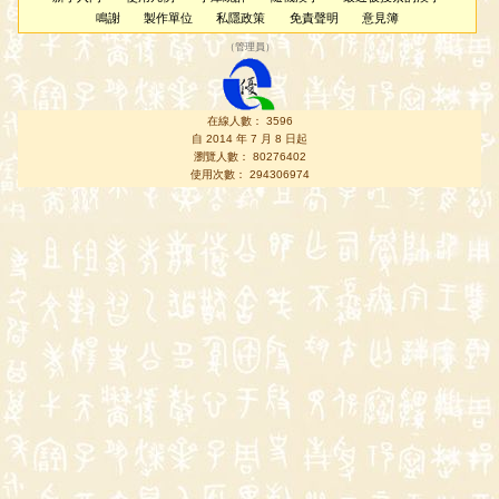
鳴謝
製作單位
私隱政策
免責聲明
意見簿
（
管理員
）
在線人數： 3596
自 2014 年 7 月 8 日起
瀏覽人數： 80276402
使用次數： 294306974