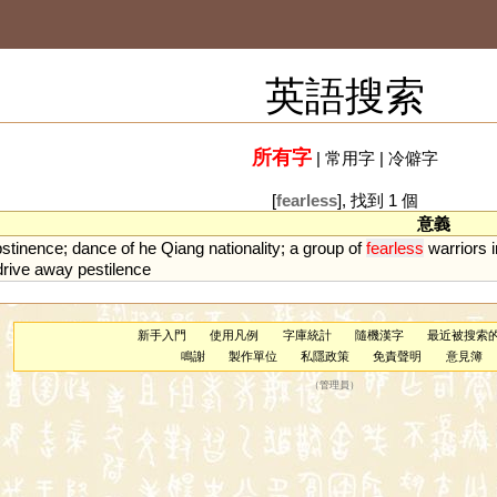
英語搜索
所有字
|
常用字
|
冷僻字
[
fearless
], 找到 1 個
意義
bstinence
;
dance
of
he
Qiang
nationality
;
a
group
of
fearless
warriors
drive
away
pestilence
新手入門
使用凡例
字庫統計
隨機漢字
最近被搜索
鳴謝
製作單位
私隱政策
免責聲明
意見簿
（
管理員
）