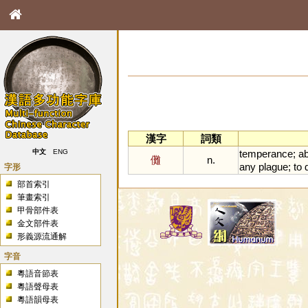
漢字
詞類
temperance
;
a
中文
ENG
儺
n.
any
plague
;
to
字形
部首索引
筆畫索引
甲骨部件表
金文部件表
形義源流通解
字音
粵語音節表
粵語聲母表
粵語韻母表