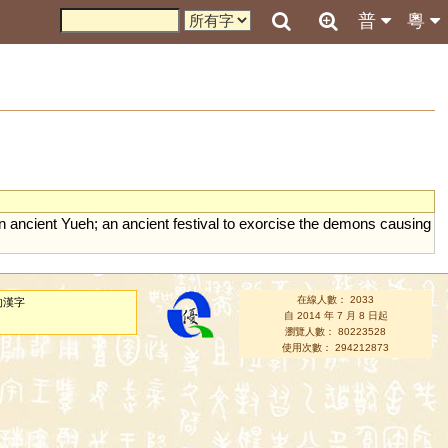
普
粵
in
ancient
Yueh
;
an
ancient
festival
to
exorcise
the
demons
causing
在線人數： 2033
的漢字
自 2014 年 7 月 8 日起
瀏覽人數： 80223528
使用次數： 294212873