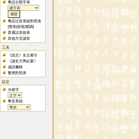
粵語分類字表:
粵語注音系統對照表
[
聲母
|
韻母
|
聲調
]
普通話音節表
其他方言讀音
工具
《說文》全文索引
《讀史方輿紀要》
成語彙輯
繁簡對照表
設定
冷僻字:
粵音系統: