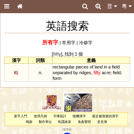
普
粵
英語搜索
所有字
|
常用字
|
冷僻字
[
fifty
], 找到 1 個
漢字
詞類
意義
rectangular
pieces
of
land
in
a
field
畦
n.
separated
by
ridges
,
fifty
acre
;
field
;
form
新手入門
使用凡例
字庫統計
隨機漢字
最近被搜索的漢字
鳴謝
製作單位
私隱政策
免責聲明
意見簿
（
管理員
）