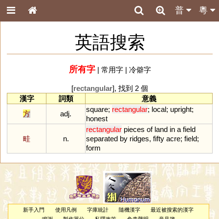
普
粵
英語搜索
所有字
|
常用字
|
冷僻字
[
rectangular
], 找到 2 個
漢字
詞類
意義
square
;
rectangular
;
local
;
upright
;
方
adj.
honest
rectangular
pieces
of
land
in
a
field
畦
n.
separated
by
ridges
,
fifty
acre
;
field
;
form
新手入門
使用凡例
字庫統計
隨機漢字
最近被搜索的漢字