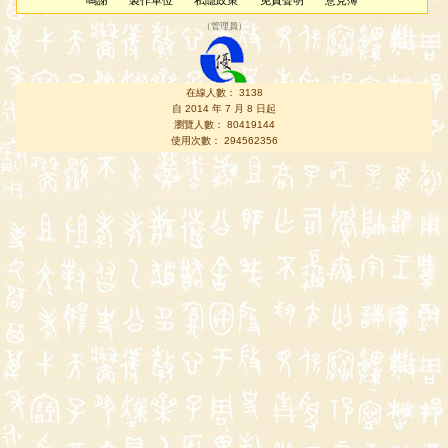
鳴謝
製作單位
私隱政策
免責聲明
意見簿
（
管理員
）
在線人數： 3138
自 2014 年 7 月 8 日起
瀏覽人數： 80419144
使用次數： 294562356