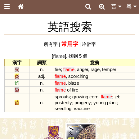
普
粵
英語搜索
常用字
所有字
|
|
冷僻字
[
flame
], 找到 5 個
漢字
詞類
意義
火
n.
fire
;
flame
;
anger
,
rage
,
temper
炎
adj.
flame
,
scorching
焰
n.
flame
,
blaze
焱
n.
flame
of
fire
sprouts
;
growing
corn
;
flame
;
jet
;
苗
n.
posterity
;
progeny
;
young
plant
;
seedling
;
vaccine