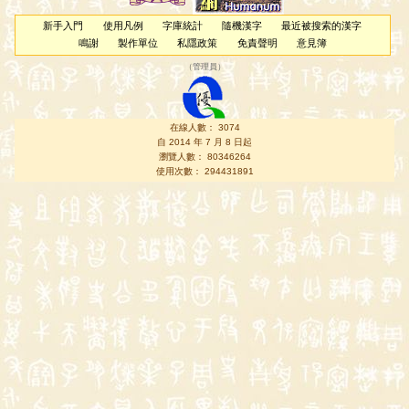
新手入門
使用凡例
字庫統計
隨機漢字
最近被搜索的漢字
鳴謝
製作單位
私隱政策
免責聲明
意見簿
（
管理員
）
在線人數： 3074
自 2014 年 7 月 8 日起
瀏覽人數： 80346264
使用次數： 294431891