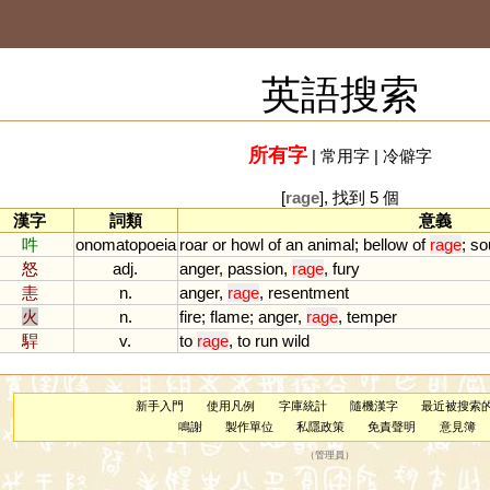
英語搜索
所有字
|
常用字
|
冷僻字
[
rage
], 找到 5 個
漢字
詞類
意義
吽
onomatopoeia
roar
or
howl
of
an
animal
;
bellow
of
rage
;
so
怒
adj.
anger
,
passion
,
rage
,
fury
恚
n.
anger
,
rage
,
resentment
火
n.
fire
;
flame
;
anger
,
rage
,
temper
駻
v.
to
rage
,
to
run
wild
新手入門
使用凡例
字庫統計
隨機漢字
最近被搜索
鳴謝
製作單位
私隱政策
免責聲明
意見簿
（
管理員
）