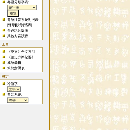
粵語分類字表:
粵語注音系統對照表
[
聲母
|
韻母
|
聲調
]
普通話音節表
其他方言讀音
工具
《說文》全文索引
《讀史方輿紀要》
成語彙輯
繁簡對照表
設定
冷僻字:
粵音系統: