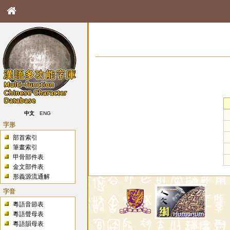
中文
ENG
字形
部首索引
筆畫索引
甲骨部件表
金文部件表
形義源流通解
字音
粵語音節表
粵語聲母表
粵語韻母表