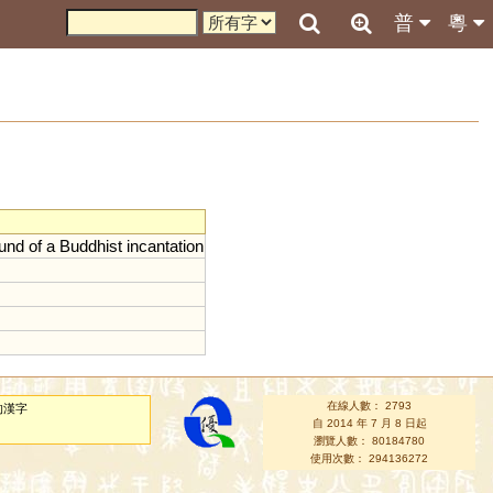
普
粵
und
of
a
Buddhist
incantation
在線人數： 2793
的漢字
自 2014 年 7 月 8 日起
瀏覽人數： 80184780
使用次數： 294136272