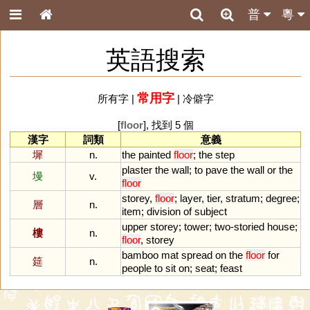
普
粵
英語搜索
常用字
所有字
|
|
冷僻字
[
floor
], 找到 5 個
漢字
詞類
意義
墀
n.
the
painted
floor
;
the
step
plaster
the
wall
;
to
pave
the
wall
or
the
墁
v.
floor
storey
,
floor
;
layer
,
tier
,
stratum
;
degree
;
層
n.
item
;
division
of
subject
upper
storey
;
tower
;
two
-
storied
house
;
樓
n.
floor
,
storey
bamboo
mat
spread
on
the
floor
for
筵
n.
people
to
sit
on
;
seat
;
feast