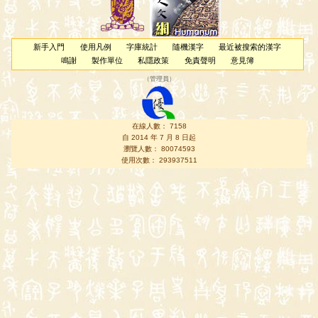
新手入門
使用凡例
字庫統計
隨機漢字
最近被搜索的漢字
鳴謝
製作單位
私隱政策
免責聲明
意見簿
（
管理員
）
在線人數： 7158
自 2014 年 7 月 8 日起
瀏覽人數： 80074593
使用次數： 293937511