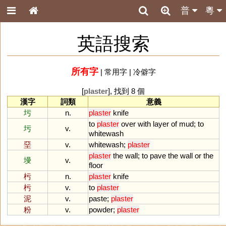
普
粵
英語搜索
所有字
|
常用字
|
冷僻字
[
plaster
], 找到 8 個
漢字
詞類
意義
圬
n.
plaster
knife
to
plaster
over
with
layer
of
mud
;
to
圬
v.
whitewash
堊
v.
whitewash
;
plaster
plaster
the
wall
;
to
pave
the
wall
or
the
墁
v.
floor
杇
n.
plaster
knife
杇
v.
to
plaster
泥
v.
paste
;
plaster
粉
v.
powder
;
plaster