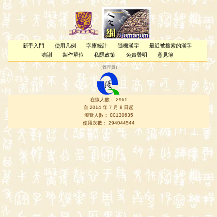
新手入門
使用凡例
字庫統計
隨機漢字
最近被搜索的漢字
鳴謝
製作單位
私隱政策
免責聲明
意見簿
（
管理員
）
在線人數： 2961
自 2014 年 7 月 8 日起
瀏覽人數： 80130635
使用次數： 294044544