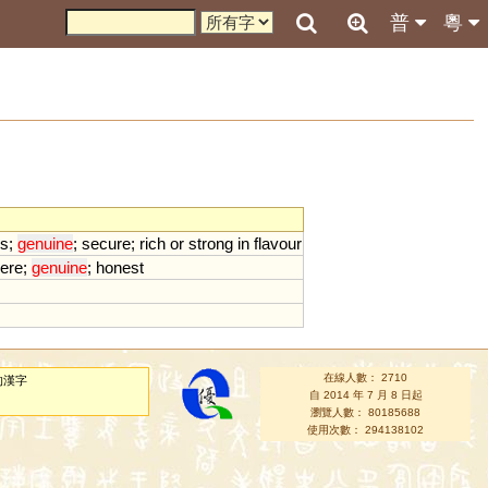
普
粵
us
;
genuine
;
secure
;
rich
or
strong
in
flavour
ere
;
genuine
;
honest
在線人數： 2710
的漢字
自 2014 年 7 月 8 日起
瀏覽人數： 80185688
使用次數： 294138102