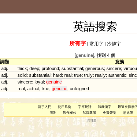
英語搜索
所有字
|
常用字
|
冷僻字
[
genuine
], 找到 4 個
詞類
意義
adj.
thick
;
deep
;
profound
;
substantial
;
generous
;
sincere
;
virtuo
adj.
solid
;
substantial
;
hard
;
real
;
true
;
truly
;
really
;
authentic
;
sinc
adj.
sincere
;
loyal
;
genuine
adj.
real
,
actual
,
true
,
genuine
,
unfeigned
新手入門
使用凡例
字庫統計
隨機漢字
最近被搜索
鳴謝
製作單位
私隱政策
免責聲明
意見簿
（
管理員
）