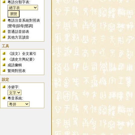
粵語分類字表:
粵語注音系統對照表
[
聲母
|
韻母
|
聲調
]
普通話音節表
其他方言讀音
工具
《說文》全文索引
《讀史方輿紀要》
成語彙輯
繁簡對照表
設定
冷僻字:
粵音系統: