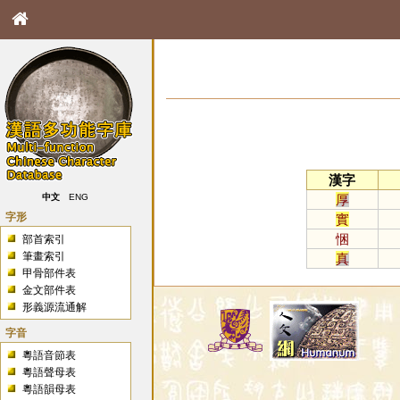
漢字
厚
中文
ENG
字形
實
悃
部首索引
筆畫索引
真
甲骨部件表
金文部件表
形義源流通解
字音
粵語音節表
粵語聲母表
粵語韻母表