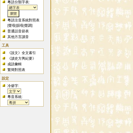
粵語分類字表:
粵語注音系統對照表
[
聲母
|
韻母
|
聲調
]
普通話音節表
其他方言讀音
工具
《說文》全文索引
《讀史方輿紀要》
成語彙輯
繁簡對照表
設定
冷僻字:
粵音系統: