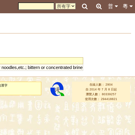
普
粵
r
noodles
,
etc
.;
bittern
or
concentrated
brine
在線人數： 2904
的漢字
自 2014 年 7 月 8 日起
瀏覽人數： 80339257
使用次數： 294418821