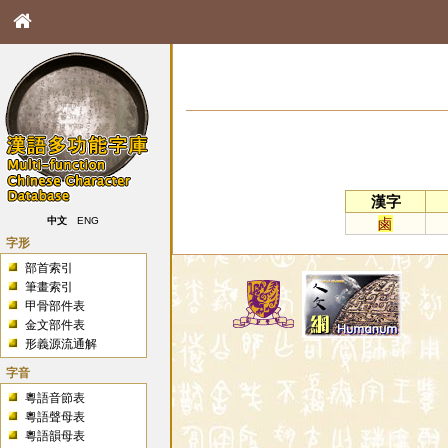
漢字
鹵
中文
ENG
字形
部首索引
筆畫索引
甲骨部件表
金文部件表
形義源流通解
字音
粵語音節表
粵語聲母表
粵語韻母表