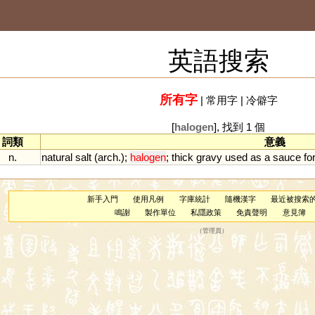
英語搜索
所有字
|
常用字
|
冷僻字
[
halogen
], 找到 1 個
詞類
意義
n.
natural
salt
(
arch
.);
halogen
;
thick
gravy
used
as
a
sauce
fo
新手入門
使用凡例
字庫統計
隨機漢字
最近被搜索
鳴謝
製作單位
私隱政策
免責聲明
意見簿
（
管理員
）