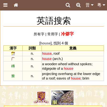
普
粵
英語搜索
冷僻字
所有字
|
常用字
|
[
house
], 找到 4 個
漢字
詞類
意義
宀
n.
house
,
roof
广
n.
house
(
arch
.)
a
wooden
wheel
without
spokes
;
槫
n.
ridgepole
of
a
house
projecting
overhang
at
the
lower
edge
簷
n.
of
a
roof
;
eaves
of
house
;
brim