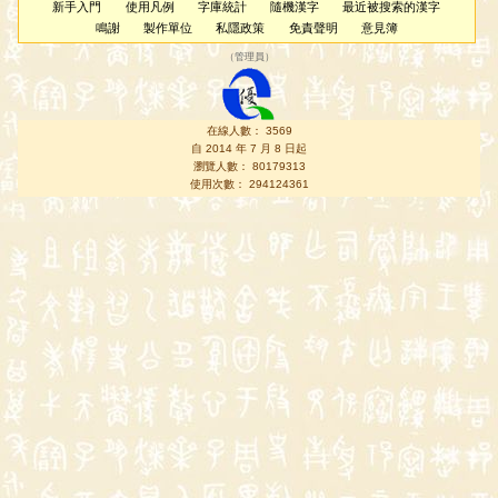
新手入門
使用凡例
字庫統計
隨機漢字
最近被搜索的漢字
鳴謝
製作單位
私隱政策
免責聲明
意見簿
（
管理員
）
在線人數： 3569
自 2014 年 7 月 8 日起
瀏覽人數： 80179313
使用次數： 294124361