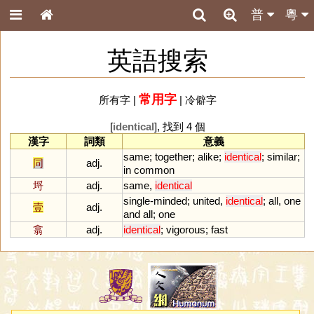
普
粵
英語搜索
常用字
所有字
|
|
冷僻字
[
identical
], 找到 4 個
漢字
詞類
意義
same
;
together
;
alike
;
identical
;
similar
;
同
adj.
in
common
埒
adj.
same
,
identical
single
-
minded
;
united
,
identical
;
all
,
one
壹
adj.
and
all
;
one
翕
adj.
identical
;
vigorous
;
fast