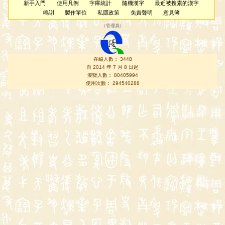
新手入門
使用凡例
字庫統計
隨機漢字
最近被搜索的漢字
鳴謝
製作單位
私隱政策
免責聲明
意見簿
（
管理員
）
在線人數： 3448
自 2014 年 7 月 8 日起
瀏覽人數： 80405994
使用次數： 294540288