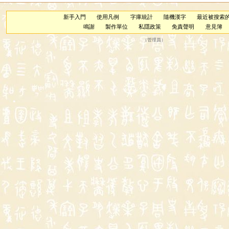
新手入門
使用凡例
字庫統計
隨機漢字
最近被搜索
鳴謝
製作單位
私隱政策
免責聲明
意見簿
（
管理員
）