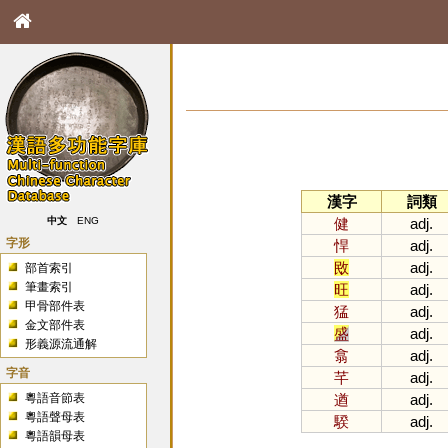
漢字
詞類
健
adj.
中文
ENG
字形
悍
adj.
敃
adj.
部首索引
筆畫索引
旺
adj.
甲骨部件表
猛
adj.
金文部件表
盛
adj.
形義源流通解
翕
adj.
字音
芊
adj.
粵語音節表
遒
adj.
粵語聲母表
騤
adj.
粵語韻母表