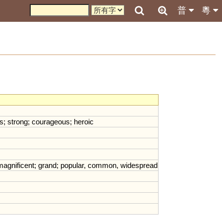
普
粵
us
;
strong
;
courageous
;
heroic
magnificent
;
grand
;
popular
,
common
,
widespread