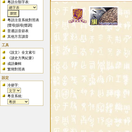
粵語分類字表:
粵語注音系統對照表
[
聲母
|
韻母
|
聲調
]
普通話音節表
其他方言讀音
工具
《說文》全文索引
《讀史方輿紀要》
成語彙輯
繁簡對照表
設定
冷僻字:
粵音系統: