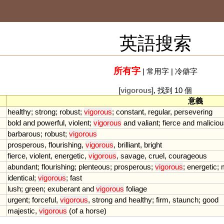
英語搜索
所有字
|
常用字
|
冷僻字
[
vigorous
], 找到 10 個
意義
healthy
;
strong
;
robust
;
vigorous
;
constant
,
regular
,
persevering
bold
and
powerful
,
violent
;
vigorous
and
valiant
;
fierce
and
malicio
barbarous
;
robust
;
vigorous
prosperous
,
flourishing
,
vigorous
,
brilliant
,
bright
fierce
,
violent
,
energetic
,
vigorous
,
savage
,
cruel
,
courageous
abundant
;
flourishing
;
plenteous
;
prosperous
;
vigorous
;
energetic
;
identical
;
vigorous
;
fast
lush
;
green
;
exuberant
and
vigorous
foliage
urgent
;
forceful
,
vigorous
,
strong
and
healthy
;
firm
,
staunch
;
good
majestic
,
vigorous
(
of
a
horse
)