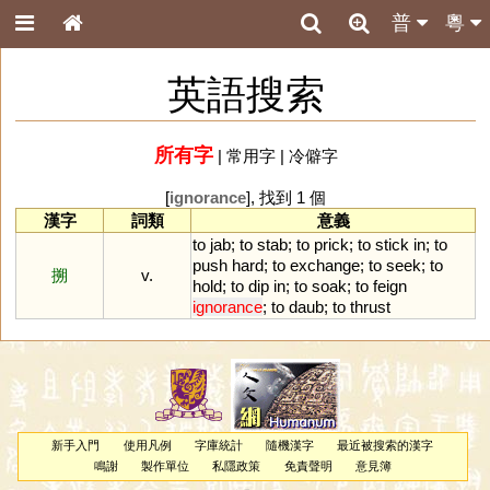
普
粵
英語搜索
所有字
|
常用字
|
冷僻字
[
ignorance
], 找到 1 個
漢字
詞類
意義
to
jab
;
to
stab
;
to
prick
;
to
stick
in
;
to
push
hard
;
to
exchange
;
to
seek
;
to
搠
v.
hold
;
to
dip
in
;
to
soak
;
to
feign
ignorance
;
to
daub
;
to
thrust
新手入門
使用凡例
字庫統計
隨機漢字
最近被搜索的漢字
鳴謝
製作單位
私隱政策
免責聲明
意見簿