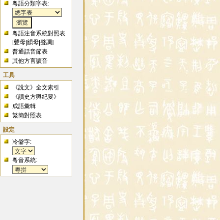
粵語分類字表:
粵語注音系統對照表
[
聲母
|
韻母
|
聲調
]
普通話音節表
其他方言讀音
工具
《說文》全文索引
《讀史方輿紀要》
成語彙輯
繁簡對照表
設定
冷僻字:
粵音系統: