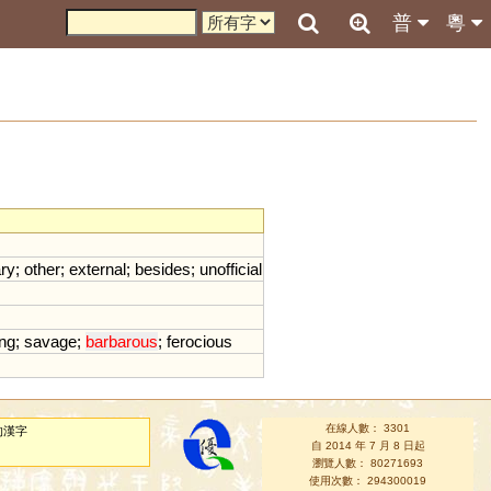
普
粵
ary
;
other
;
external
;
besides
;
unofficial
ng
;
savage
;
barbarous
;
ferocious
在線人數： 3301
的漢字
自 2014 年 7 月 8 日起
瀏覽人數： 80271693
使用次數： 294300019