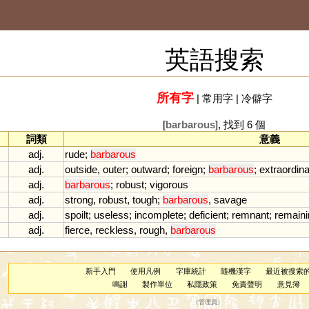
英語搜索
所有字
|
常用字
|
冷僻字
[
barbarous
], 找到 6 個
詞類
意義
adj.
rude
;
barbarous
adj.
outside
,
outer
;
outward
;
foreign
;
barbarous
;
extraordin
adj.
barbarous
;
robust
;
vigorous
adj.
strong
,
robust
,
tough
;
barbarous
,
savage
adj.
spoilt
;
useless
;
incomplete
;
deficient
;
remnant
;
remaini
adj.
fierce
,
reckless
,
rough
,
barbarous
新手入門
使用凡例
字庫統計
隨機漢字
最近被搜索
鳴謝
製作單位
私隱政策
免責聲明
意見簿
（
管理員
）