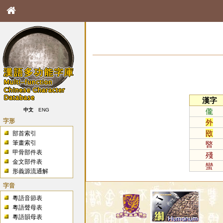
漢字
儱
中文
ENG
字形
外
敃
部首索引
筆畫索引
暋
甲骨部件表
殘
金文部件表
蠻
形義源流通解
字音
粵語音節表
粵語聲母表
粵語韻母表