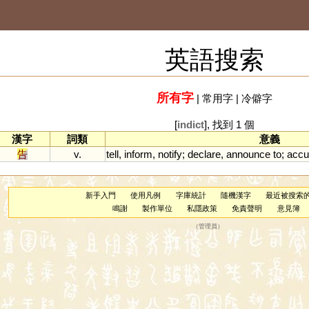
英語搜索
所有字
|
常用字
|
冷僻字
[
indict
], 找到 1 個
漢字
詞類
意義
告
v.
tell
,
inform
,
notify
;
declare
,
announce
to
;
accu
新手入門
使用凡例
字庫統計
隨機漢字
最近被搜索
鳴謝
製作單位
私隱政策
免責聲明
意見簿
（
管理員
）