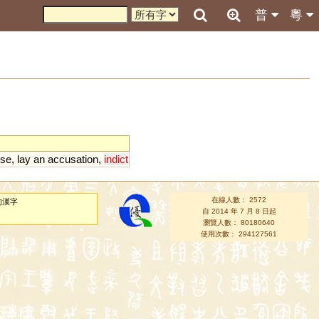
普
粵
se
,
lay
an
accusation
,
indict
在線人數： 2572
的漢字
自 2014 年 7 月 8 日起
瀏覽人數： 80180640
使用次數： 294127561