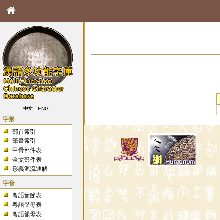
中文
ENG
字形
部首索引
筆畫索引
甲骨部件表
金文部件表
形義源流通解
字音
粵語音節表
粵語聲母表
粵語韻母表