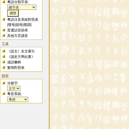
粵語分類字表:
粵語注音系統對照表
[
聲母
|
韻母
|
聲調
]
普通話音節表
其他方言讀音
工具
《說文》全文索引
《讀史方輿紀要》
成語彙輯
繁簡對照表
設定
冷僻字:
粵音系統: