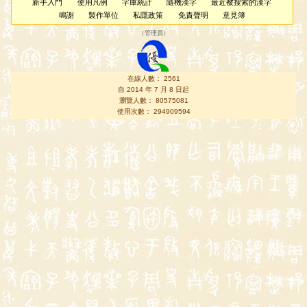
新手入門
使用凡例
字庫統計
隨機漢字
最近被搜索的漢字
鳴謝
製作單位
私隱政策
免責聲明
意見簿
（
管理員
）
在線人數： 2561
自 2014 年 7 月 8 日起
瀏覽人數： 80575081
使用次數： 294909594