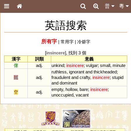
普
粵
英語搜索
所有字
|
常用字
|
冷僻字
[
insincere
], 找到 3 個
漢字
詞類
意義
僿
adj.
unkind
;
insincere
;
vulgar
;
small
,
minute
ruthless
,
ignorant
and
thickheaded
;
嚚
adj.
fraudulent
and
crafty
,
insincere
;
stupid
and
dominant
empty
,
hollow
,
bare
;
insincere
;
空
adj.
unoccupied
,
vacant