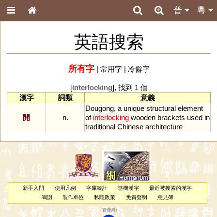
普
粵
英語搜索
所有字
|
常用字
|
冷僻字
[
interlocking
], 找到 1 個
漢字
詞類
意義
Dougong
,
a
unique
structural
element
閞
n.
of
interlocking
wooden
brackets
used
in
traditional
Chinese
architecture
新手入門
使用凡例
字庫統計
隨機漢字
最近被搜索的漢字
鳴謝
製作單位
私隱政策
免責聲明
意見簿
（
管理員
）