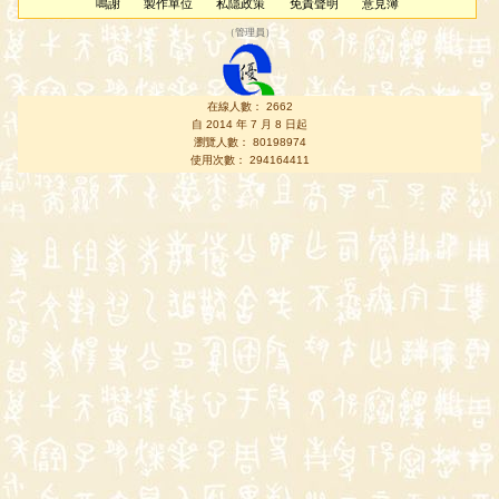
鳴謝
製作單位
私隱政策
免責聲明
意見簿
（
管理員
）
在線人數： 2662
自 2014 年 7 月 8 日起
瀏覽人數： 80198974
使用次數： 294164411