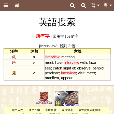
普
粵
英語搜索
所有字
|
常用字
|
冷僻字
[
interview
], 找到 3 個
漢字
詞類
意義
敘
n.
interview
,
meeting
晤
v.
meet
,
have
interview
with
;
face
see
;
catch
sight
of
;
observe
;
behold
;
見
v.
percieve
;
interview
;
visit
;
meet
;
manifest
,
appear
新手入門
使用凡例
字庫統計
隨機漢字
最近被搜索的漢字