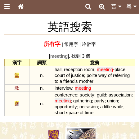
普
粵
英語搜索
所有字
|
常用字
|
冷僻字
[
meeting
], 找到 3 個
漢字
詞類
意義
hall
;
reception
room
;
meeting
-
place
;
堂
n.
court
of
justice
;
polite
way
of
referring
to
a
friend
'
s
mother
敘
n.
interview
,
meeting
conference
;
society
;
guild
;
association
;
meeting
;
gathering
;
party
;
union
;
會
n.
opportunity
;
occasion
;
a
little
while
,
short
space
of
time