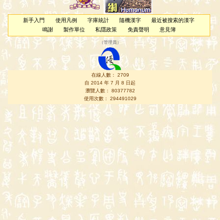
新手入門
使用凡例
字庫統計
隨機漢字
最近被搜索的漢字
鳴謝
製作單位
私隱政策
免責聲明
意見簿
（
管理員
）
在線人數： 2709
自 2014 年 7 月 8 日起
瀏覽人數： 80377782
使用次數： 294491029