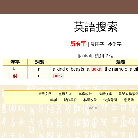
英語搜索
所有字
|
常用字
|
冷僻字
[
jackal
], 找到 2 個
漢字
詞類
意義
猺
n.
a
kind
of
beasts
;
a
jackal
;
the
name
of
a
tr
豺
n.
jackal
新手入門
使用凡例
字庫統計
隨機漢字
最近被搜索
鳴謝
製作單位
私隱政策
免責聲明
意見簿
（
管理員
）