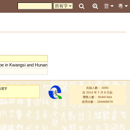
普
粵
ibe
in
Kwangsi
and
Hunan
在線人數： 3050
的漢字
自 2014 年 7 月 8 日起
瀏覽人數： 80487464
使用次數： 294699678