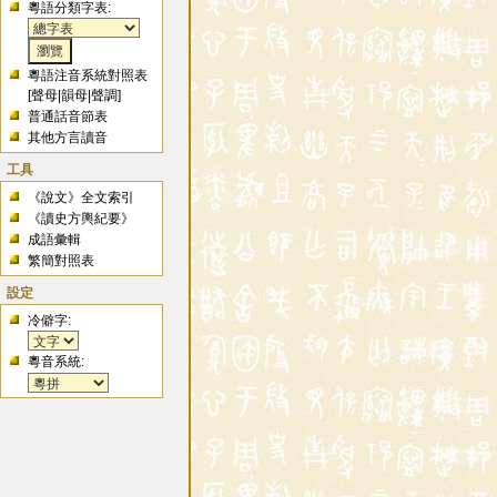
粵語分類字表:
粵語注音系統對照表
[
聲母
|
韻母
|
聲調
]
普通話音節表
其他方言讀音
工具
《說文》全文索引
《讀史方輿紀要》
成語彙輯
繁簡對照表
設定
冷僻字:
粵音系統: