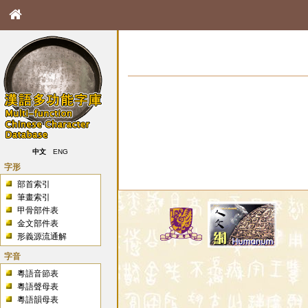
中文
ENG
字形
部首索引
筆畫索引
甲骨部件表
金文部件表
形義源流通解
字音
粵語音節表
粵語聲母表
粵語韻母表