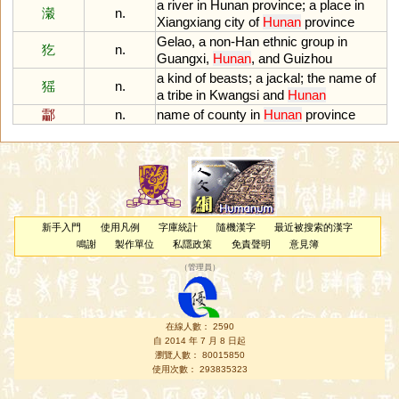
a
river
in
Hunan
province
;
a
place
in
瀔
n.
Xiangxiang
city
of
Hunan
province
Gelao
,
a
non
-
Han
ethnic
group
in
犵
n.
Guangxi
,
Hunan
,
and
Guizhou
a
kind
of
beasts
;
a
jackal
;
the
name
of
猺
n.
a
tribe
in
Kwangsi
and
Hunan
酃
n.
name
of
county
in
Hunan
province
新手入門
使用凡例
字庫統計
隨機漢字
最近被搜索的漢字
鳴謝
製作單位
私隱政策
免責聲明
意見簿
（
管理員
）
在線人數： 2590
自 2014 年 7 月 8 日起
瀏覽人數： 80015850
使用次數： 293835323