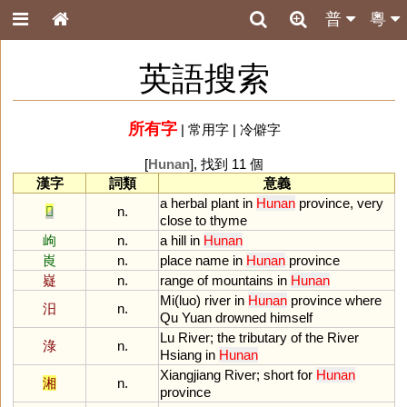
普
粵
英語搜索
所有字
|
常用字
|
冷僻字
[
Hunan
], 找到 11 個
漢字
詞類
意義
a
herbal
plant
in
Hunan
province
,
very
𦵯
n.
close
to
thyme
岣
n.
a
hill
in
Hunan
崀
n.
place
name
in
Hunan
province
嶷
n.
range
of
mountains
in
Hunan
Mi
(
luo
)
river
in
Hunan
province
where
汨
n.
Qu
Yuan
drowned
himself
Lu
River
;
the
tributary
of
the
River
淥
n.
Hsiang
in
Hunan
Xiangjiang
River
;
short
for
Hunan
湘
n.
province