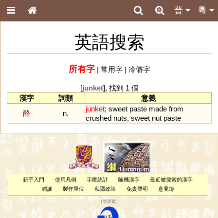
普
粵
英語搜索
所有字
|
常用字
|
冷僻字
[
junket
], 找到 1 個
漢字
詞類
意義
junket
;
sweet
paste
made
from
酪
n.
crushed
nuts
,
sweet
nut
paste
新手入門
使用凡例
字庫統計
隨機漢字
最近被搜索的漢字
鳴謝
製作單位
私隱政策
免責聲明
意見簿
（
管理員
）