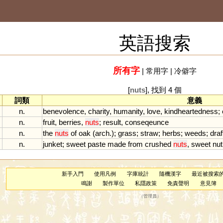
英語搜索
所有字
|
常用字
|
冷僻字
[
nuts
], 找到 4 個
詞類
意義
n.
benevolence
,
charity
,
humanity
,
love
,
kindheartedness
;
n.
fruit
,
berries
,
nuts
;
result
,
conseqeunce
n.
the
nuts
of
oak
(
arch
.);
grass
;
straw
;
herbs
;
weeds
;
draf
n.
junket
;
sweet
paste
made
from
crushed
nuts
,
sweet
nut
新手入門
使用凡例
字庫統計
隨機漢字
最近被搜索
鳴謝
製作單位
私隱政策
免責聲明
意見簿
（
管理員
）