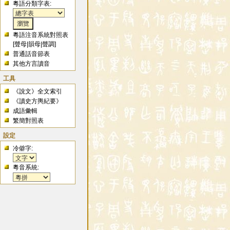
粵語分類字表:
粵語注音系統對照表
[
聲母
|
韻母
|
聲調
]
普通話音節表
其他方言讀音
工具
《說文》全文索引
《讀史方輿紀要》
成語彙輯
繁簡對照表
設定
冷僻字:
粵音系統: