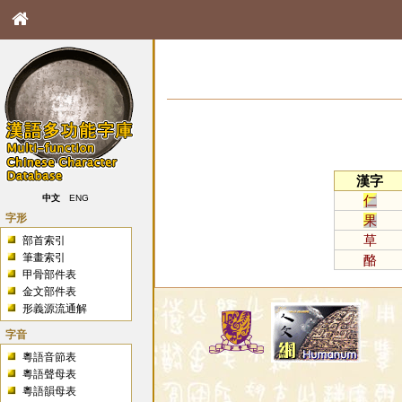
漢字
仁
中文
ENG
字形
果
草
部首索引
筆畫索引
酪
甲骨部件表
金文部件表
形義源流通解
字音
粵語音節表
粵語聲母表
粵語韻母表