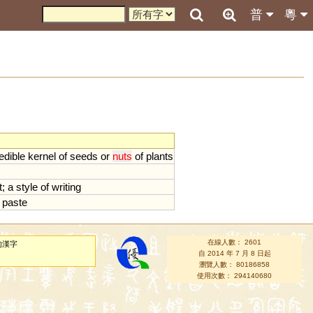
普
粵
edible
kernel
of
seeds
or
nuts
of
plants
t
;
a
style
of
writing
paste
在線人數： 2601
的漢字
自 2014 年 7 月 8 日起
瀏覽人數： 80186858
使用次數： 294140680