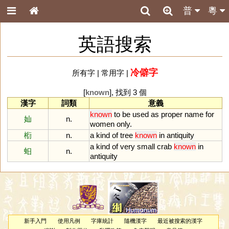
普
粵
英語搜索
冷僻字
所有字
|
常用字
|
[
known
], 找到 3 個
漢字
詞類
意義
known
to
be
used
as
proper
name
for
奾
n.
women
only
.
椼
n.
a
kind
of
tree
known
in
antiquity
a
kind
of
very
small
crab
known
in
蚎
n.
antiquity
新手入門
使用凡例
字庫統計
隨機漢字
最近被搜索的漢字