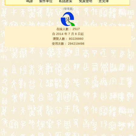
鳴謝
製作單位
私隱政策
免責聲明
意見簿
（
管理員
）
在線人數： 2517
自 2014 年 7 月 8 日起
瀏覽人數： 80226860
使用次數： 294219498