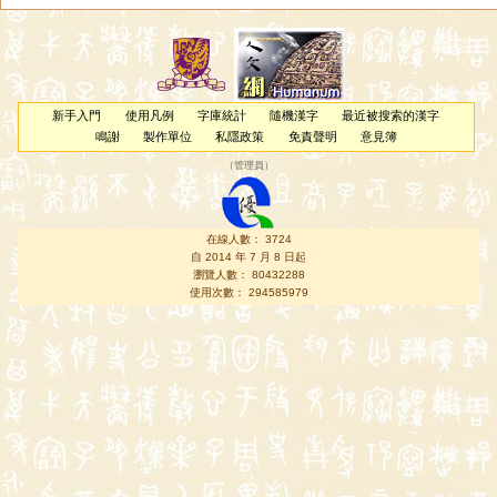
新手入門
使用凡例
字庫統計
隨機漢字
最近被搜索的漢字
鳴謝
製作單位
私隱政策
免責聲明
意見簿
（
管理員
）
在線人數： 3724
自 2014 年 7 月 8 日起
瀏覽人數： 80432288
使用次數： 294585979