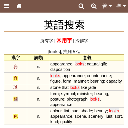
普
粵
英語搜索
常用字
所有字
|
|
冷僻字
[
looks
], 找到 5 個
漢字
詞類
意義
appearance
,
looks
;
natural
gift
;
姿
n.
disposition
looks
,
appearance
;
countenance
;
容
n.
figure
,
form
;
manner
;
bearing
;
capacity
璡
n.
stone
that
looks
like
jade
form
;
symbol
;
minister
;
bearing
,
相
n.
posture
;
photograph
;
looks
,
appearance
colour
,
tint
,
hue
,
shade
;
beauty
;
looks
,
色
n.
appearance
,
scene
,
scenery
;
lust
;
sort
,
kind
;
quality