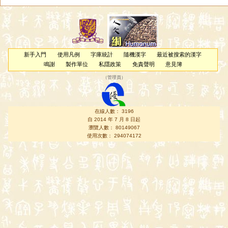
新手入門
使用凡例
字庫統計
隨機漢字
最近被搜索的漢字
鳴謝
製作單位
私隱政策
免責聲明
意見簿
（
管理員
）
在線人數： 3196
自 2014 年 7 月 8 日起
瀏覽人數： 80149067
使用次數： 294074172