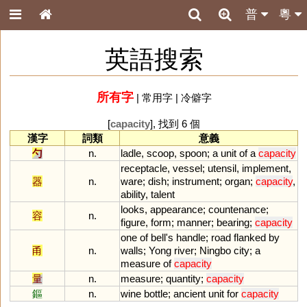
普
粵
英語搜索
所有字
|
常用字
|
冷僻字
[
capacity
], 找到 6 個
漢字
詞類
意義
勺
n.
ladle
,
scoop
,
spoon
;
a
unit
of
a
capacity
receptacle
,
vessel
;
utensil
,
implement
,
器
n.
ware
;
dish
;
instrument
;
organ
;
capacity
,
ability
,
talent
looks
,
appearance
;
countenance
;
容
n.
figure
,
form
;
manner
;
bearing
;
capacity
one
of
bell
'
s
handle
;
road
flanked
by
甬
n.
walls
;
Yong
river
;
Ningbo
city
;
a
measure
of
capacity
量
n.
measure
;
quantity
;
capacity
鏂
n.
wine
bottle
;
ancient
unit
for
capacity