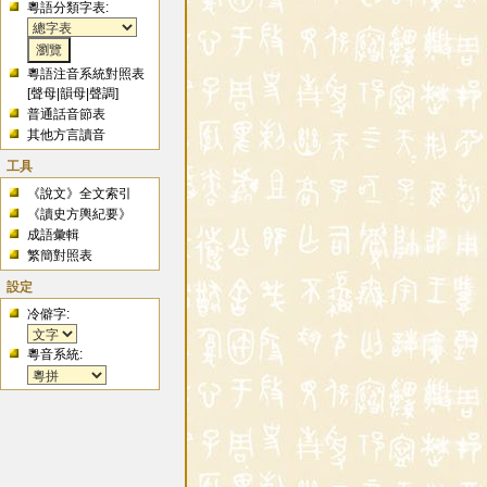
粵語分類字表:
粵語注音系統對照表
[
聲母
|
韻母
|
聲調
]
普通話音節表
其他方言讀音
工具
《說文》全文索引
《讀史方輿紀要》
成語彙輯
繁簡對照表
設定
冷僻字:
粵音系統: