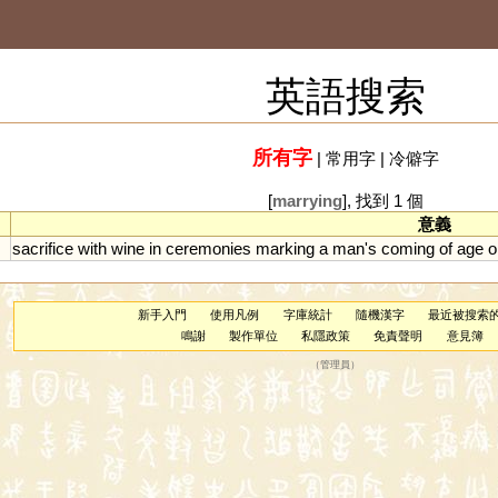
英語搜索
所有字
|
常用字
|
冷僻字
[
marrying
], 找到 1 個
意義
sacrifice
with
wine
in
ceremonies
marking
a
man
'
s
coming
of
age
o
新手入門
使用凡例
字庫統計
隨機漢字
最近被搜索
鳴謝
製作單位
私隱政策
免責聲明
意見簿
（
管理員
）