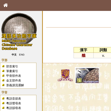
漢字
詞類
醮
v.
中文
ENG
字形
部首索引
筆畫索引
甲骨部件表
金文部件表
形義源流通解
字音
粵語音節表
粵語聲母表
粵語韻母表