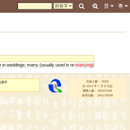
普
粵
r
in
weddings
;
marry
(
usually
used
in
re
-
marrying
)
在線人數： 3628
的漢字
自 2014 年 7 月 8 日起
瀏覽人數： 80207048
使用次數： 294179308