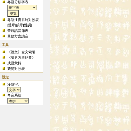
粵語分類字表:
粵語注音系統對照表
[
聲母
|
韻母
|
聲調
]
普通話音節表
其他方言讀音
工具
《說文》全文索引
《讀史方輿紀要》
成語彙輯
繁簡對照表
設定
冷僻字:
粵音系統: