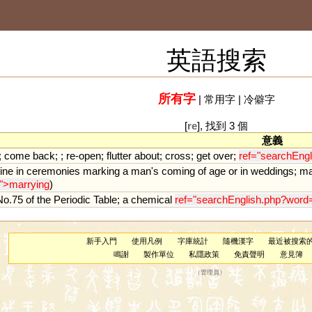
英語搜索
所有字
|
常用字
|
冷僻字
[
re
], 找到 3 個
意義
;
come
back
; ;
re
-
open
;
flutter
about
;
cross
;
get
over
;
ref="searchEngl
ine
in
ceremonies
marking
a
man
'
s
coming
of
age
or
in
weddings
;
ma
">marrying
)
No
.
75
of
the
Periodic
Table
;
a
chemical
ref="searchEnglish.php?word
新手入門
使用凡例
字庫統計
隨機漢字
最近被搜索
鳴謝
製作單位
私隱政策
免責聲明
意見簿
（
管理員
）