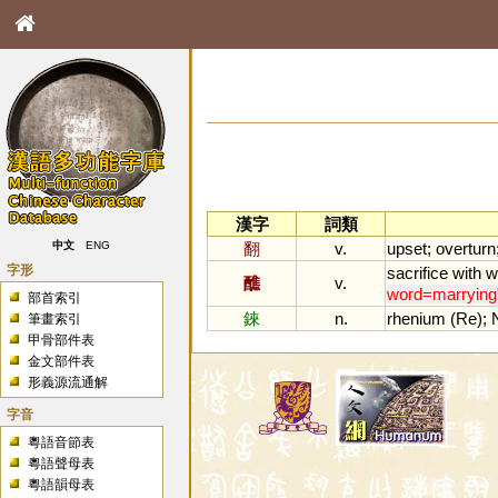
漢字
詞類
翻
v.
upset
;
overturn
中文
ENG
字形
sacrifice
with
w
醮
v.
word=marrying
部首索引
錸
n.
rhenium
(
Re
);
筆畫索引
甲骨部件表
金文部件表
形義源流通解
字音
粵語音節表
粵語聲母表
粵語韻母表