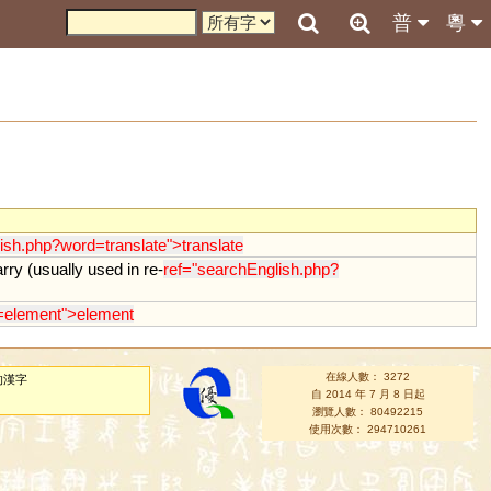
普
粵
ish.php?word=translate">translate
rry
(
usually
used
in
re
-
ref="searchEnglish.php?
=element">element
在線人數： 3272
的漢字
自 2014 年 7 月 8 日起
瀏覽人數： 80492215
使用次數： 294710261