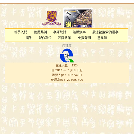
新手入門
使用凡例
字庫統計
隨機漢字
最近被搜索的漢字
鳴謝
製作單位
私隱政策
免責聲明
意見簿
（
管理員
）
在線人數： 2324
自 2014 年 7 月 8 日起
瀏覽人數： 80574201
使用次數： 294907490