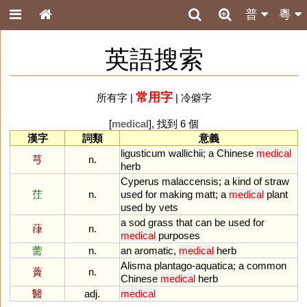
普
粵
英語搜索
常用字
所有字
|
|
冷僻字
[
medical
], 找到 6 個
漢字
詞類
意義
ligusticum
wallichii
;
a
Chinese
medical
芎
n.
herb
Cyperus
malaccensis
;
a
kind
of
straw
茳
n.
used
for
making
matt
;
a
medical
plant
used
by
vets
a
sod
grass
that
can
be
used
for
葎
n.
medical
purposes
薷
n.
an
aromatic
,
medical
herb
Alisma
plantago
-
aquatica
;
a
common
藚
n.
Chinese
medical
herb
醫
adj.
medical