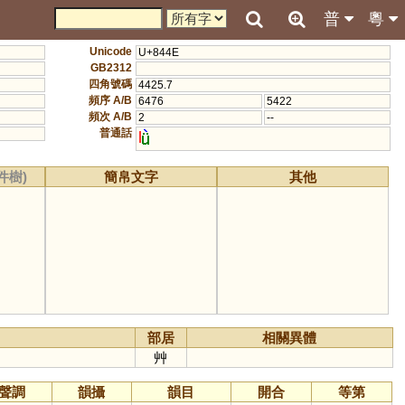
普
粵
Unicode
U+844E
GB2312
四角號碼
4425.7
頻序 A/B
6476
5422
頻次 A/B
2
--
普通話
l
件樹)
簡帛文字
其他
部居
相關異體
艸
聲調
韻攝
韻目
開合
等第