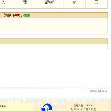
入
臻
諄
/
術
合
三
詞例(
) /
解釋
備註
瀏覽次數: 2900
在線人數： 3554
的漢字
自 2014 年 7 月 8 日起