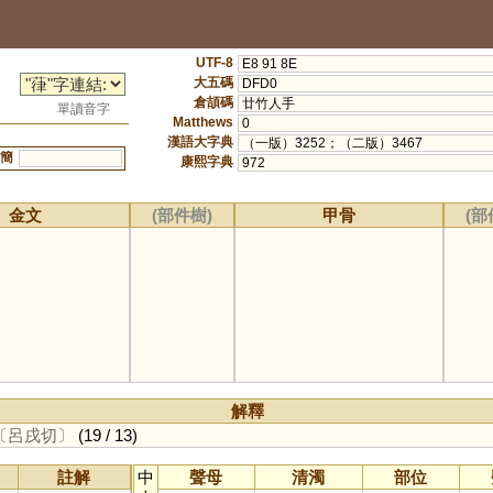
UTF-8
E8 91 8E
大五碼
DFD0
倉頡碼
廿竹人手
單讀音字
Matthews
0
漢語大字典
（一版）3252；（二版）3467
簡
康熙字典
972
金文
(部件樹)
甲骨
(部
解釋
〔呂戌切〕
(19 / 13)
註解
中
聲母
清濁
部位