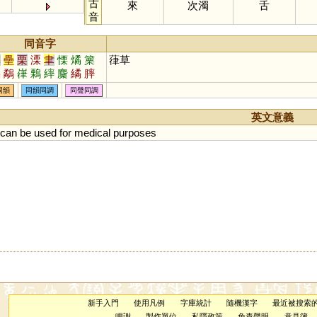
古
來
次濁
舌
音
同音字
率
壘
栗
溧
聿
慄
燏
篥
葎草
矞
鷸
嵂
鷅
繂
麜
繘
膟
瑮
搮
硉
驈
鱊
瞲
獝
垏
同韻
同韻同調
同聲同調
英文意義
can
be
used
for
medical
purposes
新手入門
使用凡例
字庫統計
隨機漢字
最近被搜索
鳴謝
製作單位
私隱政策
免責聲明
意見簿