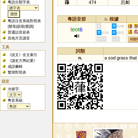
葎
474
呂卹
粵語分類字表:
粵語音節
根據
&
粵語注音系統對照表
律
黃
周
[
聲母
|
韻母
|
聲調
]
p148
l
eot
6
遹
普通話音節表
李
何
p134
p320
噊
其他方言讀音
HKLS
人文
同聲
塛
工具
詞類
《說文》全文索引
n.
a
sod
grass
that
《讀史方輿紀要》
成語彙輯
繁簡對照表
設定
冷僻字:
粵音系統: