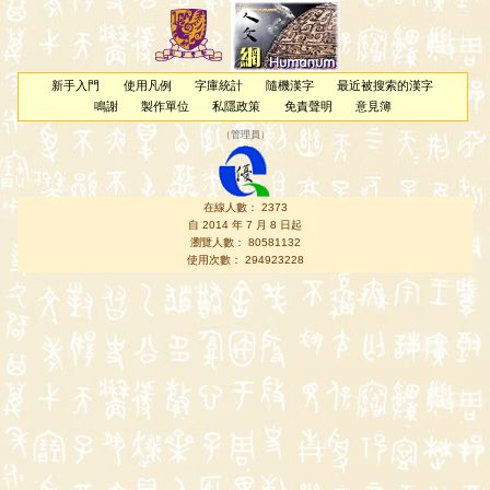
新手入門
使用凡例
字庫統計
隨機漢字
最近被搜索的漢字
鳴謝
製作單位
私隱政策
免責聲明
意見簿
（
管理員
）
在線人數： 2373
自 2014 年 7 月 8 日起
瀏覽人數： 80581132
使用次數： 294923228