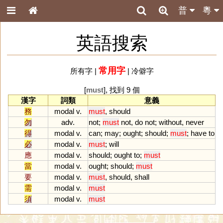
普
粵
英語搜索
常用字
所有字
|
|
冷僻字
[
must
], 找到 9 個
漢字
詞類
意義
務
modal v.
must
,
should
勿
adv.
not
;
must
not
,
do
not
;
without
,
never
得
modal v.
can
;
may
;
ought
;
should
;
must
;
have
to
必
modal v.
must
;
will
應
modal v.
should
;
ought
to
;
must
當
modal v.
ought
;
should
;
must
要
modal v.
must
,
should
,
shall
需
modal v.
must
須
modal v.
must