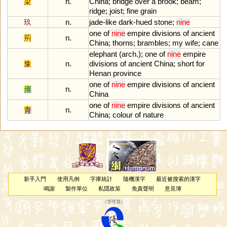
梁
n.
China
;
bridge
over
a
brook
;
beam
;
ridge
;
joist
;
fine
grain
玖
n.
jade
-
like
dark
-
hued
stone
;
nine
one
of
nine
empire
divisions
of
ancient
荊
n.
China
;
thorns
;
brambles
;
my
wife
;
cane
elephant
(
arch
.);
one
of
nine
empire
豫
n.
divisions
of
ancient
China
;
short
for
Henan
province
one
of
nine
empire
divisions
of
ancient
雍
n.
China
one
of
nine
empire
divisions
of
ancient
青
n.
China
;
colour
of
nature
新手入門
使用凡例
字庫統計
隨機漢字
最近被搜索的漢字
鳴謝
製作單位
私隱政策
免責聲明
意見簿
（
管理員
）