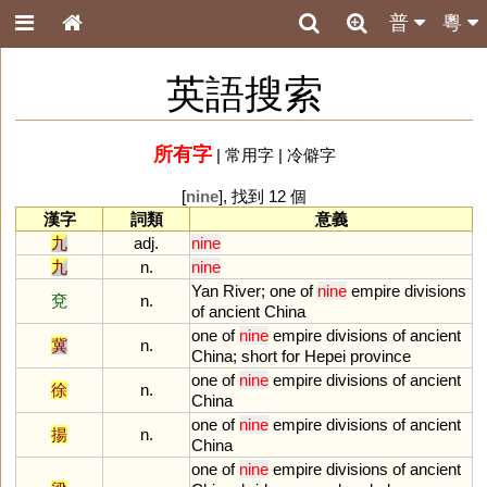
普
粵
英語搜索
所有字
|
常用字
|
冷僻字
[
nine
], 找到 12 個
漢字
詞類
意義
九
adj.
nine
九
n.
nine
Yan
River
;
one
of
nine
empire
divisions
兗
n.
of
ancient
China
one
of
nine
empire
divisions
of
ancient
冀
n.
China
;
short
for
Hepei
province
one
of
nine
empire
divisions
of
ancient
徐
n.
China
one
of
nine
empire
divisions
of
ancient
揚
n.
China
one
of
nine
empire
divisions
of
ancient