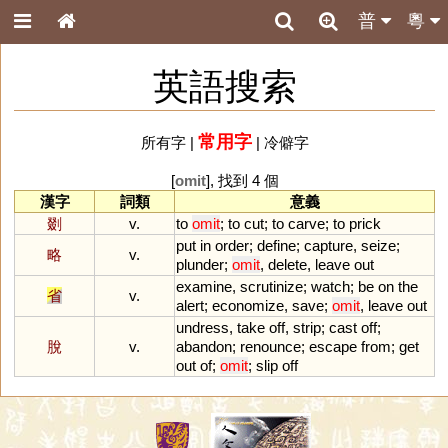
普
粵
英語搜索
常用字
所有字
|
|
冷僻字
[
omit
], 找到 4 個
漢字
詞類
意義
剟
v.
to
omit
;
to
cut
;
to
carve
;
to
prick
put
in
order
;
define
;
capture
,
seize
;
略
v.
plunder
;
omit
,
delete
,
leave
out
examine
,
scrutinize
;
watch
;
be
on
the
省
v.
alert
;
economize
,
save
;
omit
,
leave
out
undress
,
take
off
,
strip
;
cast
off
;
脫
v.
abandon
;
renounce
;
escape
from
;
get
out
of
;
omit
;
slip
off