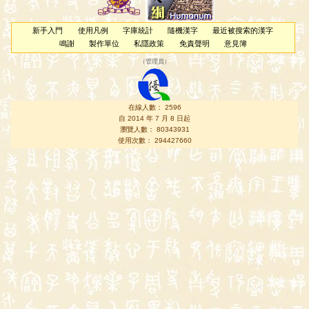
新手入門
使用凡例
字庫統計
隨機漢字
最近被搜索的漢字
鳴謝
製作單位
私隱政策
免責聲明
意見簿
（
管理員
）
在線人數： 2596
自 2014 年 7 月 8 日起
瀏覽人數： 80343931
使用次數： 294427660