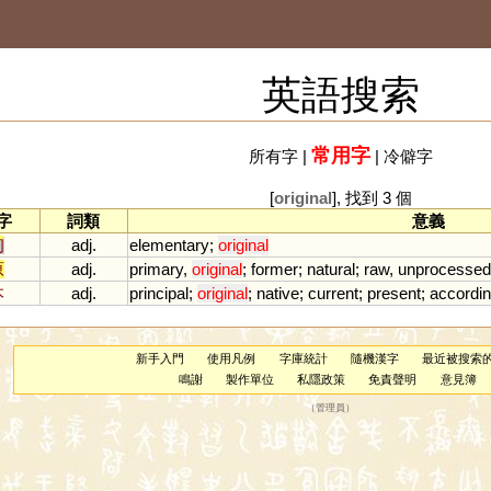
英語搜索
常用字
所有字
|
|
冷僻字
[
original
], 找到 3 個
字
詞類
意義
初
adj.
elementary
;
original
原
adj.
primary
,
original
;
former
;
natural
;
raw
,
unprocessed
本
adj.
principal
;
original
;
native
;
current
;
present
;
accordi
新手入門
使用凡例
字庫統計
隨機漢字
最近被搜索
鳴謝
製作單位
私隱政策
免責聲明
意見簿
（
管理員
）