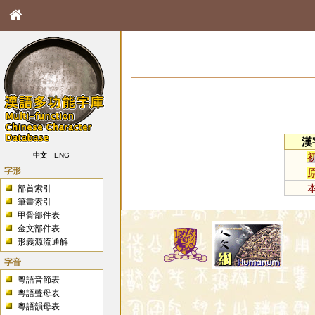
漢
中文
ENG
字形
部首索引
筆畫索引
甲骨部件表
金文部件表
形義源流通解
字音
粵語音節表
粵語聲母表
粵語韻母表