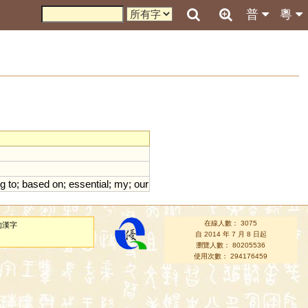
普
粵
ng
to
;
based
on
;
essential
;
my
;
our
在線人數： 3075
的漢字
自 2014 年 7 月 8 日起
瀏覽人數： 80205536
使用次數： 294176459