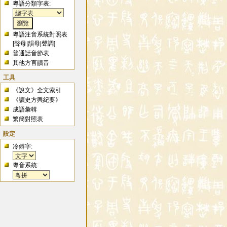
粵語分類字表:
粵語注音系統對照表
[
聲母
|
韻母
|
聲調
]
普通話音節表
其他方言讀音
工具
《說文》全文索引
《讀史方輿紀要》
成語彙輯
繁簡對照表
設定
冷僻字:
粵音系統: