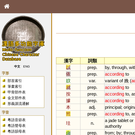
漢字
詞類
以
prep.
by
,
through
,
wit
中文
ENG
字形
依
prep.
according
to
妏
var.
variant
of
娩 (
a
部首索引
筆畫索引
就
prep.
according
to
甲骨部件表
按
prep.
according
to
,
a
金文部件表
據
prep.
according
to
形義源流通解
本
adj.
principal
;
origin
字音
照
prep.
according
to
,
a
粵語音節表
a
jade
tablet
or
珪
n.
粵語聲母表
authority
粵語韻母表
由
prep.
from
;
by
;
throu