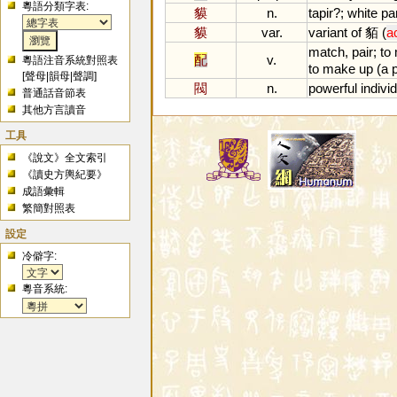
粵語分類字表:
貘
n.
tapir
?;
white
pa
貘
var.
variant
of
貊 (
a
match
,
pair
;
to
配
v.
粵語注音系統對照表
to
make
up
(
a
[
聲母
|
韻母
|
聲調
]
閥
n.
powerful
indivi
普通話音節表
其他方言讀音
工具
《說文》全文索引
《讀史方輿紀要》
成語彙輯
繁簡對照表
設定
冷僻字:
粵音系統: