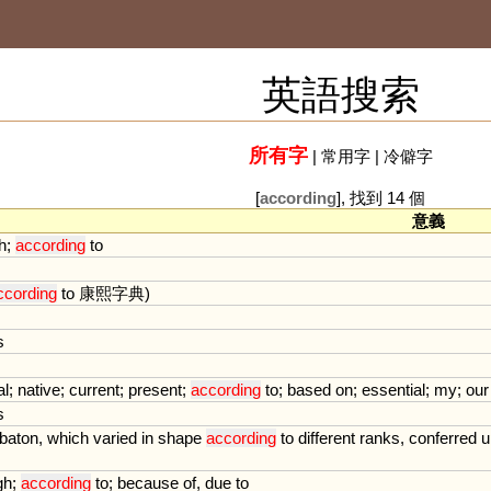
英語搜索
所有字
|
常用字
|
冷僻字
[
according
], 找到 14 個
意義
h
;
according
to
ccording
to
康熙字典)
s
al
;
native
;
current
;
present
;
according
to
;
based
on
;
essential
;
my
;
our
s
baton
,
which
varied
in
shape
according
to
different
ranks
,
conferred
u
gh
;
according
to
;
because
of
,
due
to