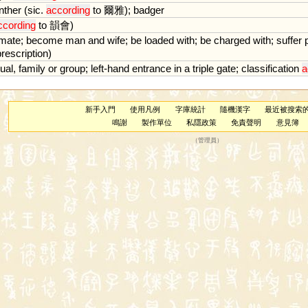
nther
(
sic
.
according
to
爾雅);
badger
ccording
to
韻會)
mate
;
become
man
and
wife
;
be
loaded
with
;
be
charged
with
;
suffer
prescription
)
dual
,
family
or
group
;
left
-
hand
entrance
in
a
triple
gate
;
classification
a
新手入門
使用凡例
字庫統計
隨機漢字
最近被搜索
鳴謝
製作單位
私隱政策
免責聲明
意見簿
（
管理員
）