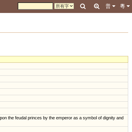
普
粵
pon
the
feudal
princes
by
the
emperor
as
a
symbol
of
dignity
and