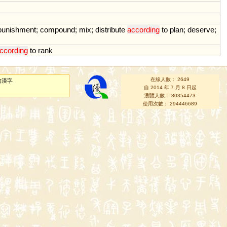
punishment
;
compound
;
mix
;
distribute
according
to
plan
;
deserve
;
ccording
to
rank
在線人數： 2649
的漢字
自 2014 年 7 月 8 日起
瀏覽人數： 80354473
使用次數： 294446689