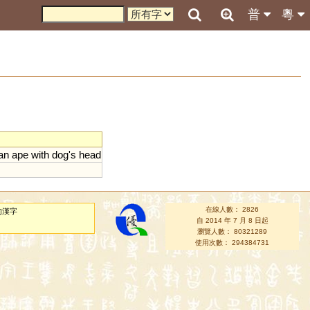
普
粵
an
ape
with
dog
'
s
head
在線人數： 2826
的漢字
自 2014 年 7 月 8 日起
瀏覽人數： 80321289
使用次數： 294384731