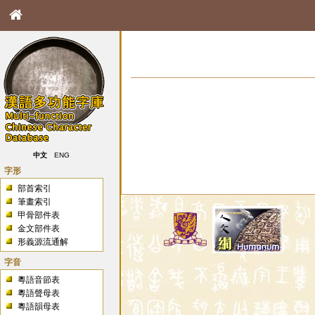
中文
ENG
字形
部首索引
筆畫索引
甲骨部件表
金文部件表
形義源流通解
字音
粵語音節表
粵語聲母表
粵語韻母表