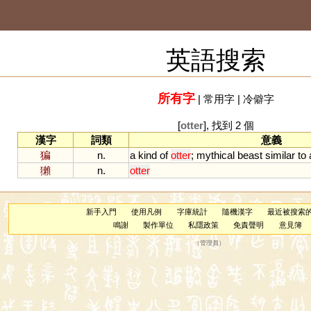
英語搜索
所有字
|
常用字
|
冷僻字
[
otter
], 找到 2 個
漢字
詞類
意義
猵
n.
a
kind
of
otter
;
mythical
beast
similar
to
獺
n.
otter
新手入門
使用凡例
字庫統計
隨機漢字
最近被搜索
鳴謝
製作單位
私隱政策
免責聲明
意見簿
（
管理員
）