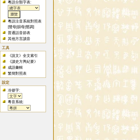
粵語分類字表:
粵語注音系統對照表
[
聲母
|
韻母
|
聲調
]
普通話音節表
其他方言讀音
工具
《說文》全文索引
《讀史方輿紀要》
成語彙輯
繁簡對照表
設定
冷僻字:
粵音系統: