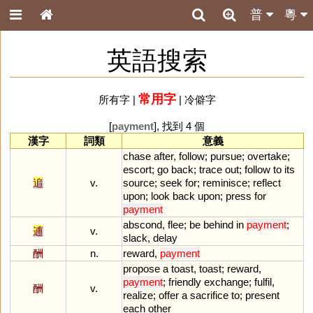
普
粵
英語搜索
常用字
所有字
|
|
冷僻字
[
payment
], 找到 4 個
漢字
詞類
意義
chase
after
,
follow
;
pursue
;
overtake
;
escort
;
go
back
;
trace
out
;
follow
to
its
追
v.
source
;
seek
for
;
reminisce
;
reflect
upon
;
look
back
upon
;
press
for
payment
abscond
,
flee
;
be
behind
in
payment
;
逋
v.
slack
,
delay
酬
n.
reward
,
payment
propose
a
toast
,
toast
;
reward
,
payment
;
friendly
exchange
;
fulfil
,
酬
v.
realize
;
offer
a
sacrifice
to
;
present
each
other