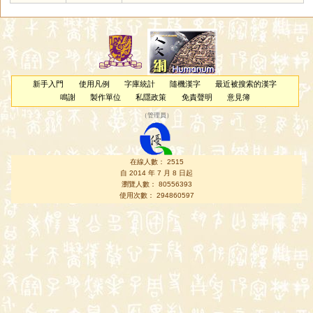
新手入門
使用凡例
字庫統計
隨機漢字
最近被搜索的漢字
鳴謝
製作單位
私隱政策
免責聲明
意見簿
（
管理員
）
在線人數： 2515
自 2014 年 7 月 8 日起
瀏覽人數： 80556393
使用次數： 294860597