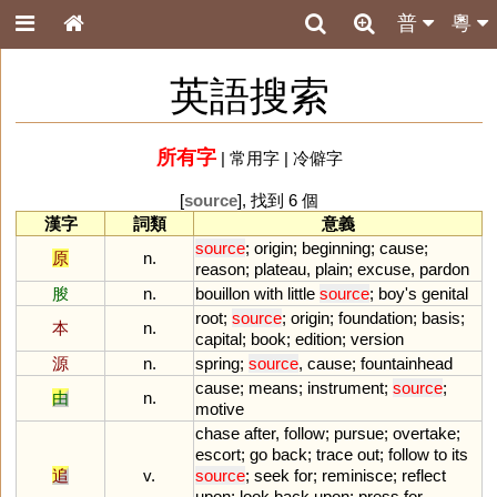
普
粵
英語搜索
所有字
|
常用字
|
冷僻字
[
source
], 找到 6 個
漢字
詞類
意義
source
;
origin
;
beginning
;
cause
;
原
n.
reason
;
plateau
,
plain
;
excuse
,
pardon
朘
n.
bouillon
with
little
source
;
boy
'
s
genital
root
;
source
;
origin
;
foundation
;
basis
;
本
n.
capital
;
book
;
edition
;
version
源
n.
spring
;
source
,
cause
;
fountainhead
cause
;
means
;
instrument
;
source
;
由
n.
motive
chase
after
,
follow
;
pursue
;
overtake
;
escort
;
go
back
;
trace
out
;
follow
to
its
追
v.
source
;
seek
for
;
reminisce
;
reflect
upon
;
look
back
upon
;
press
for