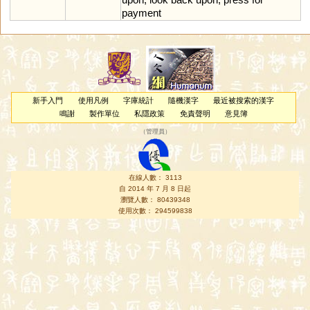
payment
新手入門
使用凡例
字庫統計
隨機漢字
最近被搜索的漢字
鳴謝
製作單位
私隱政策
免責聲明
意見簿
（
管理員
）
在線人數： 3113
自 2014 年 7 月 8 日起
瀏覽人數： 80439348
使用次數： 294599838